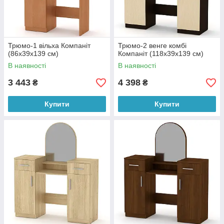
Трюмо-1 вільха Компаніт
Трюмо-2 венге комбі
(86х39х139 см)
Компаніт (118х39х139 см)
В наявності
В наявності
3 443
4 398
₴
₴
Купити
Купити