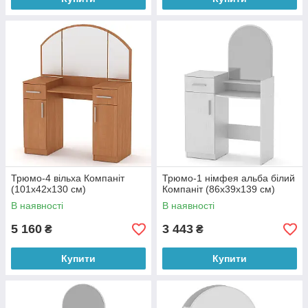
Трюмо-4 вільха Компаніт
Трюмо-1 німфея альба білий
(101х42х130 см)
Компаніт (86х39х139 см)
В наявності
В наявності
5 160
3 443
₴
₴
Купити
Купити