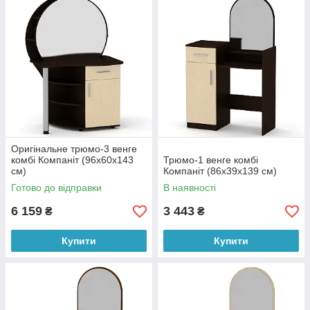
Оригінальне трюмо-3 венге
комбі Компаніт (96х60х143
Трюмо-1 венге комбі
см)
Компаніт (86х39х139 см)
Готово до відправки
В наявності
6 159
3 443
₴
₴
Купити
Купити