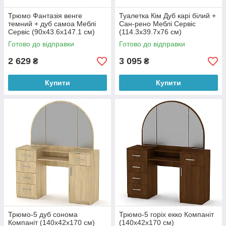
Трюмо Фантазія венге
Туалетка Кім Дуб карі білий +
темний + дуб самоа Меблі
Сан-рено Меблі Сервіс
Сервіс (90х43.6х147.1 см)
(114.3х39.7х76 см)
Готово до відправки
Готово до відправки
2 629
3 095
₴
₴
Купити
Купити
Трюмо-5 дуб сонома
Трюмо-5 горіх екко Компаніт
Компаніт (140х42х170 см)
(140х42х170 см)