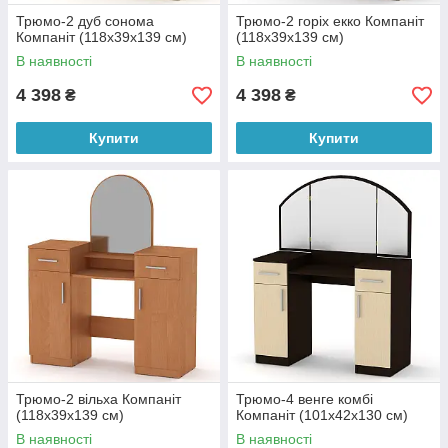
Трюмо-2 дуб сонома
Трюмо-2 горіх екко Компаніт
Компаніт (118х39х139 см)
(118х39х139 см)
В наявності
В наявності
4 398
4 398
₴
₴
Купити
Купити
Трюмо-2 вільха Компаніт
Трюмо-4 венге комбі
(118х39х139 см)
Компаніт (101х42х130 см)
В наявності
В наявності