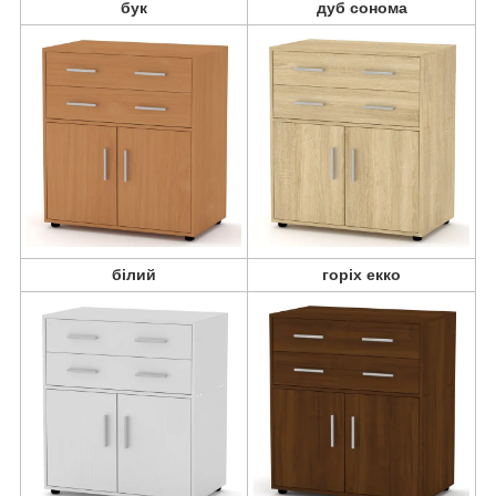
бук
дуб сонома
білий
горіх екко