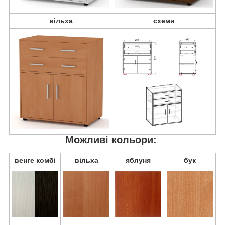
вільха
схеми
Можливі кольори:
венге комбі
вільха
яблуня
бук