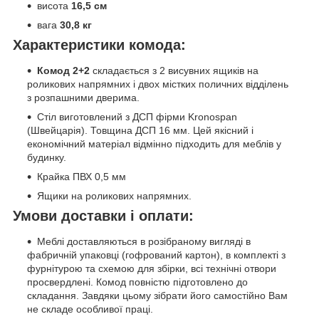
висота
16,5 см
вага
30,8 кг
Характеристики комода:
Комод 2+2
складається з 2 висувних ящиків на
роликових напрямних і двох містких поличних відділень
з розпашними дверима.
Стіл виготовлений з ДСП фірми Kronospan
(Швейцарія). Товщина ДСП 16 мм. Цей якісний і
економічний матеріал відмінно підходить для меблів у
будинку.
Крайка ПВХ 0,5 мм
Ящики на роликових напрямних.
Умови доставки і оплати:
Меблі доставляються в розібраному вигляді в
фабричній упаковці (гофрований картон), в комплекті з
фурнітурою та схемою для збірки, всі технічні отвори
просвердлені. Комод повністю підготовлено до
складання. Завдяки цьому зібрати його самостійно Вам
не складе особливої праці.