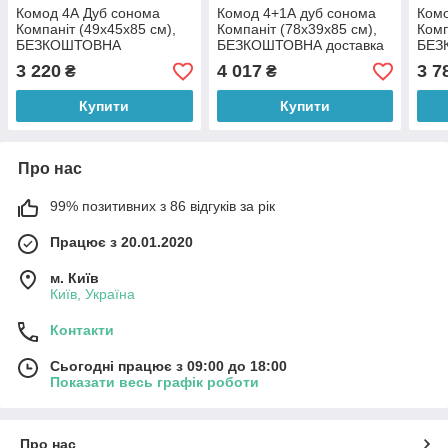
Комод 4А Дуб сонома
Комод 4+1А дуб сонома
Комо
Компаніт (49х45х85 см),
Компаніт (78х39х85 см),
Комп
БЕЗКОШТОВНА
БЕЗКОШТОВНА доставка
БЕЗ
ДОСТАВКА в точку видачі
в точку видачі Rozetka
на т
3 220
4 017
3 7
₴
₴
Rozetka
Купити
Купити
Про нас
99% позитивних з 86 відгуків за рік
Працює з 20.01.2020
м. Київ
Київ, Україна
Контакти
Сьогодні працює з 09:00 до 18:00
Показати весь графік роботи
Про нас