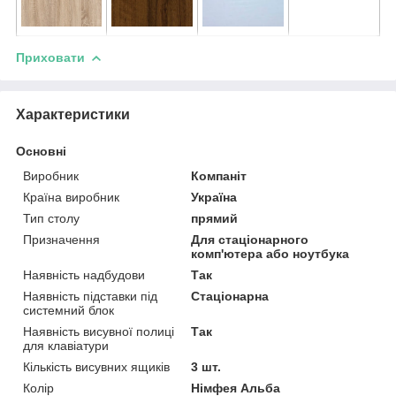
Приховати
Характеристики
Основні
Виробник
Компаніт
Країна виробник
Україна
Тип столу
прямий
Призначення
Для стаціонарного
комп'ютера або ноутбука
Наявність надбудови
Так
Наявність підставки під
Стаціонарна
системний блок
Наявність висувної полиці
Так
для клавіатури
Кількість висувних ящиків
3 шт.
Колір
Німфея Альба