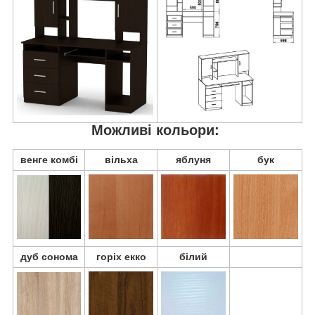
Можливі кольори:
венге комбі
вільха
яблуня
бук
дуб сонома
горіх екко
білий