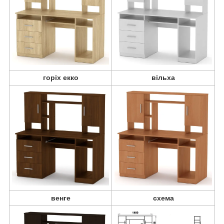
горіх екко
вільха
венге
схема