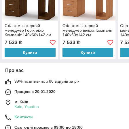
Стіл комп'ютерний
Стіл комп'ютерний
Стіл
менеджер Горіх екко
менеджер вільха Компаніт
мене
Компаніт 140х60х142 см
140х60х142 см
140х
7 533
7 533
7 5
₴
₴
Купити
Купити
Про нас
99% позитивних з 86 відгуків за рік
Працює з 20.01.2020
м. Київ
Київ, Україна
Контакти
Сьогодні працює з 09:00 до 18:00