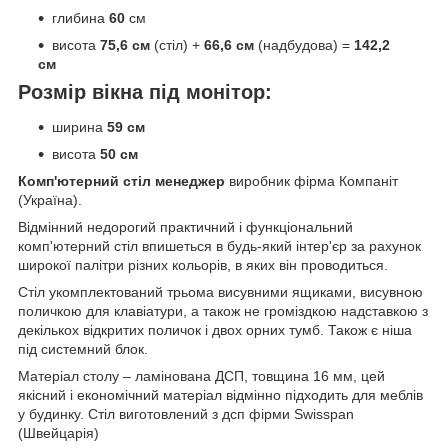
глибина
60
см
висота
75,6 см
(стіл) +
66,6 см
(надбудова) =
142,2
см
Розмір вікна під монітор:
ширина
59 см
висота
50 см
Комп'ютерний стіл менеджер
виробник фірма Компаніт
(Україна).
Відмінний недорогий практичний і функціональний
комп'ютерний стіл впишеться в будь-який інтер'єр за рахунок
широкої палітри різних кольорів, в яких він проводиться.
Стіл укомплектований трьома висувними ящиками, висувною
поличкою для клавіатури, а також не громіздкою надставкою з
декількох відкритих поличок і двох орних тумб. Також є ніша
під системний блок.
Матеріал столу – ламінована ДСП, товщина 16 мм, цей
якісний і економічний матеріал відмінно підходить для меблів
у будинку. Стіл виготовлений з дсп фірми Swisspan
(Швейцарія)