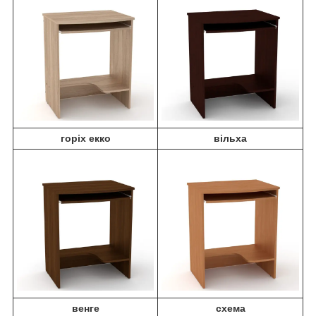
горіх екко
вільха
венге
схема