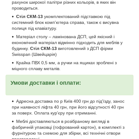
рахунок широкої палітри різних кольорів, в яких він
проводиться.
Стіл СКМ-13
укомплектований підставкою під
системний блок комп'ютера справа, також є висувна
полиця під клавіатуру.
Матеріал столу – ламінована ДСП, цей якісний і
економічний матеріал відмінно підходить для меблів у
будинку.
Стіл СКМ-13
виготовлений з ДСП фірми
Swisspan (Швейцарія)
Крайка ПВХ 0,5 мм, а ручки на ящиках зроблені з
міцного сплаву металів.
Умови доставки і оплати:
Адресна доставка по р Київ 400 грн до під'їзду, занос
при наявності ліфта 40 грн, при його відсутності 40 грн
за поверх. Оплата кур'єру при отриманні.
Меблі доставляються в розібраному вигляді в
фабричній упаковці (гофрований картон), в комплекті з
фурнітурою та схемою для збірки, всі технічні отвори