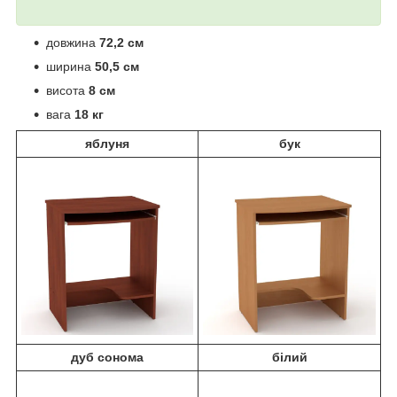
довжина
72,2 см
ширина
50,5 см
висота
8 см
вага
18 кг
яблуня
бук
дуб сонома
білий