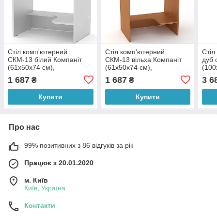
Стіл комп'ютерний
Стіл комп'ютерний
Стіл
СКМ-13 білий Компаніт
СКМ-13 вільха Компаніт
дуб 
(61х50х74 см),
(61х50х74 см),
(100
БЕЗКОШТОВНА доставка
БЕЗКОШТОВНА доставка
в то
1 687
1 687
3 6
₴
₴
в точку видачі Rozetka
в точку видачі Rozetka
БЕЗ
Купити
Купити
Про нас
99% позитивних з 86 відгуків за рік
Працює з 20.01.2020
м. Київ
Київ, Україна
Контакти