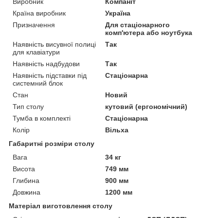
Виробник
Компаніт
Країна виробник
Україна
Призначення
Для стаціонарного
комп'ютера або ноутбука
Наявність висувної полиці
Так
для клавіатури
Наявність надбудови
Так
Наявність підставки під
Стаціонарна
системний блок
Стан
Новий
Тип столу
кутовий (ергономічний)
Тумба в комплекті
Стаціонарна
Колір
Вільха
Габаритні розміри столу
Вага
34 кг
Висота
749 мм
Глибина
900 мм
Довжина
1200 мм
Матеріал виготовлення столу