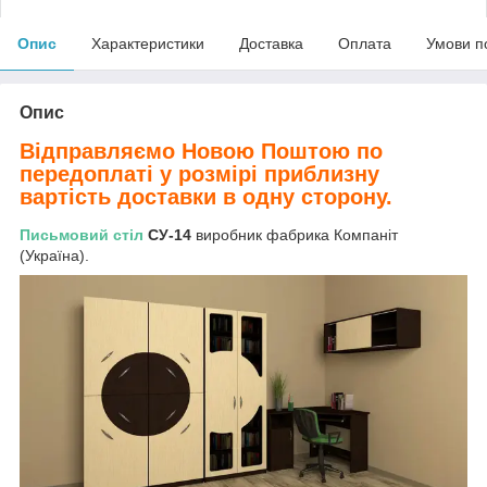
Опис
Характеристики
Доставка
Оплата
Умови п
Опис
Відправляємо Новою Поштою по
передоплаті у розмірі приблизну
вартість доставки в одну сторону.
Письмовий стіл
СУ-14
виробник фабрика Компаніт
(Україна).