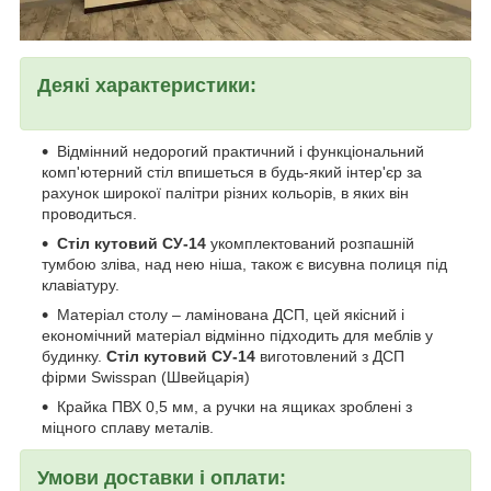
Деякі характеристики:
Відмінний недорогий практичний і функціональний
комп'ютерний стіл впишеться в будь-який інтер'єр за
рахунок широкої палітри різних кольорів, в яких він
проводиться.
Стіл кутовий СУ-14
укомплектований розпашній
тумбою зліва, над нею ніша, також є висувна полиця під
клавіатуру.
Матеріал столу – ламінована ДСП, цей якісний і
економічний матеріал відмінно підходить для меблів у
будинку.
Стіл кутовий СУ-14
виготовлений з ДСП
фірми Swisspan (Швейцарія)
Крайка ПВХ 0,5 мм, а ручки на ящиках зроблені з
міцного сплаву металів.
Умови доставки і оплати: