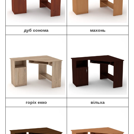
дуб сонома
махонь
горіх екко
вільха