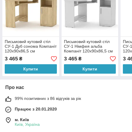
Письмовий кутовий стіл
Письмовий кутовий стіл
Пись
СУ-1 Дуб сонома Компаніт
СУ-1 Німфея альба
СУ-1
120х90х86,5 см
Компаніт 120х90х86,5 см
120х
3 465
3 465
3 4
₴
₴
Купити
Купити
Про нас
99% позитивних з 86 відгуків за рік
Працює з 20.01.2020
м. Київ
Київ, Україна