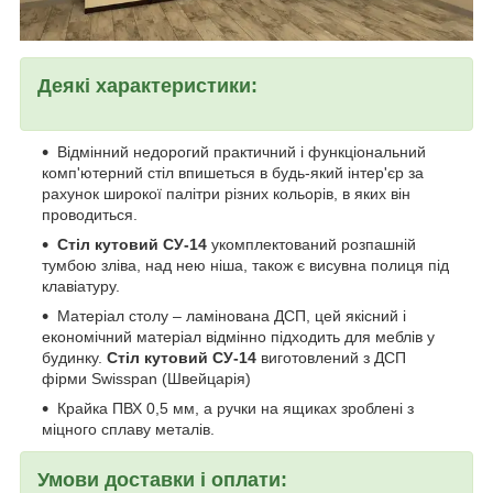
Деякі характеристики:
Відмінний недорогий практичний і функціональний
комп'ютерний стіл впишеться в будь-який інтер'єр за
рахунок широкої палітри різних кольорів, в яких він
проводиться.
Стіл кутовий СУ-14
укомплектований розпашній
тумбою зліва, над нею ніша, також є висувна полиця під
клавіатуру.
Матеріал столу – ламінована ДСП, цей якісний і
економічний матеріал відмінно підходить для меблів у
будинку.
Стіл кутовий СУ-14
виготовлений з ДСП
фірми Swisspan (Швейцарія)
Крайка ПВХ 0,5 мм, а ручки на ящиках зроблені з
міцного сплаву металів.
Умови доставки і оплати: