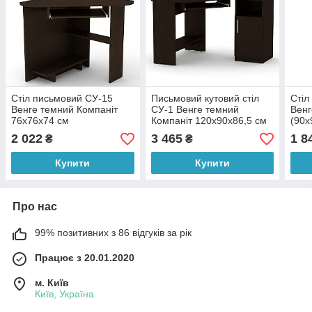
Стіл письмовий СУ-15
Письмовий кутовий стіл
Стіл
Венге темний Компаніт
СУ-1 Венге темний
Венг
76х76х74 см
Компаніт 120х90х86,5 см
(90х
точк
2 022
3 465
1 8
₴
₴
БЕЗ
Купити
Купити
Про нас
99% позитивних з 86 відгуків за рік
Працює з 20.01.2020
м. Київ
Київ, Україна