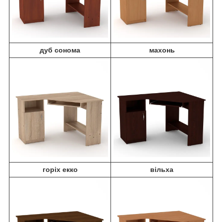
дуб сонома
махонь
горіх екко
вільха