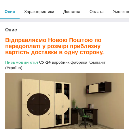
Опис
Характеристики
Доставка
Оплата
Умови п
Опис
Відправляємо Новою Поштою по
передоплаті у розмірі приблизну
вартість доставки в одну сторону.
Письмовий стіл
СУ-14
виробник фабрика Компаніт
(Україна).