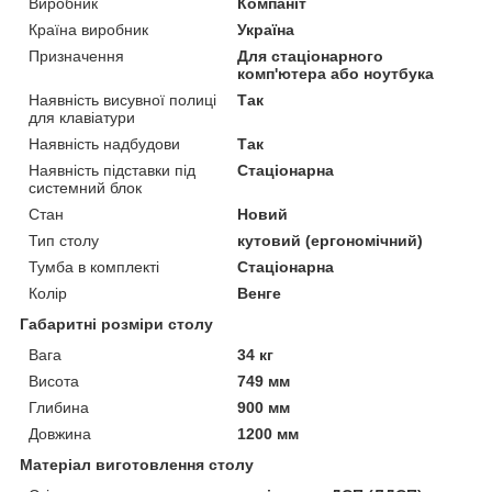
Виробник
Компаніт
Країна виробник
Україна
Призначення
Для стаціонарного
комп'ютера або ноутбука
Наявність висувної полиці
Так
для клавіатури
Наявність надбудови
Так
Наявність підставки під
Стаціонарна
системний блок
Стан
Новий
Тип столу
кутовий (ергономічний)
Тумба в комплекті
Стаціонарна
Колір
Венге
Габаритні розміри столу
Вага
34 кг
Висота
749 мм
Глибина
900 мм
Довжина
1200 мм
Матеріал виготовлення столу