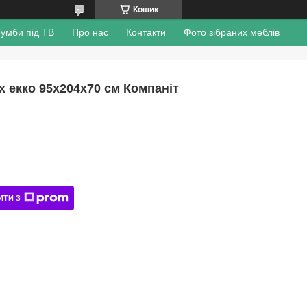
Кошик
Тумби під ТВ
Про нас
Контакти
Фото зібраних меблів
 екко 95х204х70 см Компаніт
ИТИ З