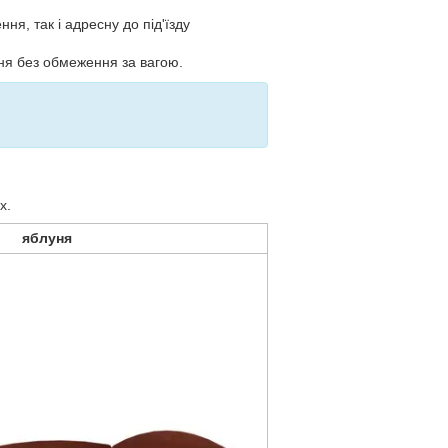
ння, так і адресну до під'їзду
ня без обмеження за вагою.
х.
яблуня