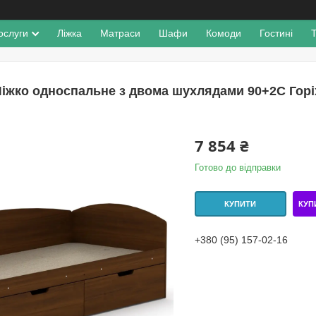
ослуги
Ліжка
Матраси
Шафи
Комоди
Гостині
іжко односпальне з двома шухлядами 90+2С Горіх
7 854 ₴
Готово до відправки
КУП
КУПИТИ
+380 (95) 157-02-16