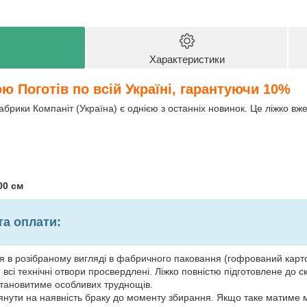
Характеристики
 Поготів по всій Україні, гарантуючи 10%
брики Компаніт (Україна) є однією з останніх новинок. Це ліжко вже
00 см
та оплати:
 в розібраному вигляді в фабричного паковання (гофрований картон
всі технічні отвори просвердлені. Ліжко повністю підготовлене до 
становитиме особливих труднощів.
янути на наявність браку до моменту збирання. Якщо таке матиме м