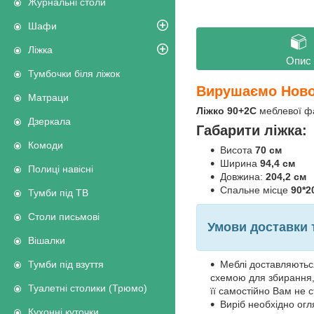
Журнальні столи
Шафи
Ліжка
Опис
Тумбочки біля ліжок
Вирушаємо Новою
Матраци
Ліжко 90+2С
меблевої фа
Дзеркала
Габарити ліжка:
Комоди
Висота
70 см
Ширина
94,4 см
Полиці навісні
Довжина:
204,2 см
Спальне місце
90*2
Тумби під ТВ
Столи письмові
Умови доставки 
Вішалки
Меблі доставляються
Тумби під взуття
схемою для збирання, 
Туалетні столики (Трюмо)
її самостійно Вам не 
Виріб необхідно огл
Кухонні куточки