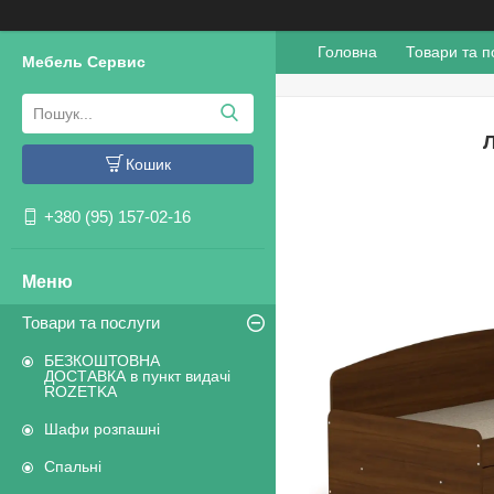
Головна
Товари та п
Мебель Сервис
Л
Кошик
+380 (95) 157-02-16
Товари та послуги
БЕЗКОШТОВНА
ДОСТАВКА в пункт видачі
ROZETKA
Шафи розпашні
Спальні