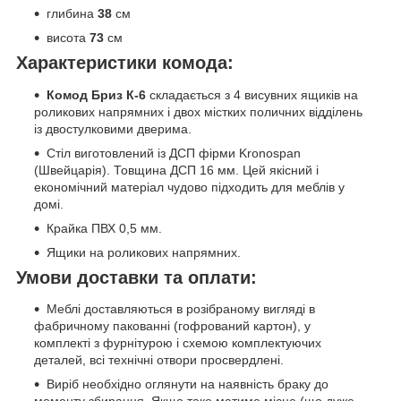
глибина
38
см
висота
73
см
Характеристики комода:
Комод Бриз К-6
складається з 4 висувних ящиків на
роликових напрямних і двох містких поличних відділень
із двостулковими дверима.
Стіл виготовлений із ДСП фірми Kronospan
(Швейцарія). Товщина ДСП 16 мм. Цей якісний і
економічний матеріал чудово підходить для меблів у
домі.
Крайка ПВХ 0,5 мм.
Ящики на роликових напрямних.
Умови доставки та оплати:
Меблі доставляються в розібраному вигляді в
фабричному пакованні (гофрований картон), у
комплекті з фурнітурою і схемою комплектуючих
деталей, всі технічні отвори просвердлені.
Виріб необхідно оглянути на наявність браку до