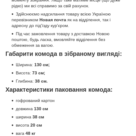
моменту збирання. Якщо таке матиме місце (що дуже
рідко) ми всі справимо за свій рахунок.
Здійснюємо надсилання товару всією Україною
перевізником
Новая почта
як на відділення, так і
адресну до під'їзду кур'єром.
Під час замовлення товару з доставкою Новою
поштою, будь ласка, вмовляйте відділення без
обмеження за вагою.
Габарити комода в зібраному вигляді:
Ширина:
130 см;
Висота:
73 см;
Глибина:
38 см.
Характеристики паковання комода:
гофрований картон
довжина
130 см
ширина
38 см
висота
20 см
вага
48 кг