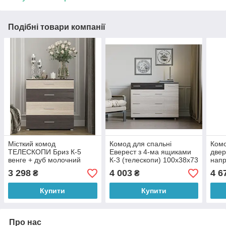
Подібні товари компанії
Місткий комод
Комод для спальні
Комо
ТЕЛЕСКОПИ Бриз К-5
Еверест з 4-ма ящиками
двер
венге + дуб молочний
К-3 (телескопи) 100х38х73
напр
70х38х73 см Еверест
венге темний + дуб
темн
3 298
4 003
4 6
₴
₴
молочний (DTM-2492)
130х
Купити
Купити
Про нас