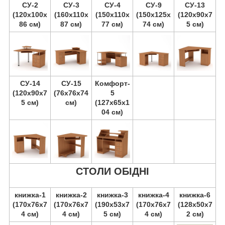
СУ-2
СУ-3
СУ-4
СУ-9
СУ-13
(120х100х
(160х110х
(150х110х
(150х125х
(120х90х7
86 см)
87 см)
77 см)
74 см)
5 см)
СУ-14
СУ-15
Комфорт-
(120х90х7
(76х76х74
5
5 см)
см)
(127х65х1
04 см)
СТОЛИ ОБІДНІ
книжка-1
книжка-2
книжка-3
книжка-4
книжка-6
(170х76х7
(170х76х7
(190х53х7
(170х76х7
(128х50х7
4 см)
4 см)
5 см)
4 см)
2 см)