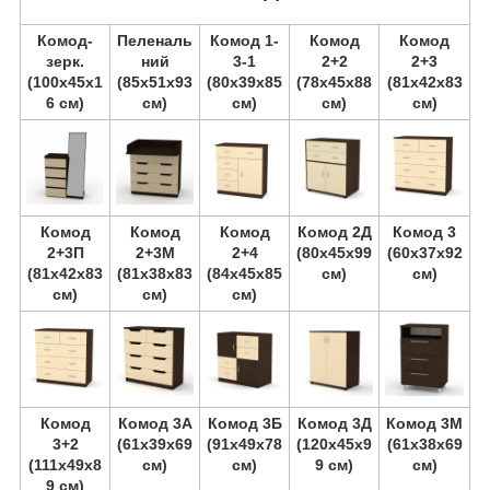
Комод-
Пеленаль
Комод 1-
Комод
Комод
зерк.
ний
3-1
2+2
2+3
(100х45х1
(85х51х93
(80х39х85
(78х45х88
(81х42х83
6 см)
см)
см)
см)
см)
Комод
Комод
Комод
Комод 2Д
Комод 3
2+3П
2+3М
2+4
(80х45х99
(60х37х92
(81х42х83
(81х38х83
(84х45х85
см)
см)
см)
см)
см)
Комод
Комод 3А
Комод 3Б
Комод 3Д
Комод 3М
3+2
(61х39х69
(91х49х78
(120х45х9
(61х38х69
(111х49х8
см)
см)
9 см)
см)
9 см)