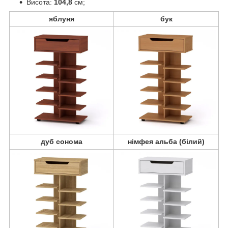
Висота:
104,8
см;
яблуня
бук
дуб сонома
німфея альба (білий)