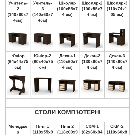
Учитель-
Учитель-
Школяр
Школяр-2
Школяр-3
2
3
(100х55х7
(100х55х7
(110х74х1
(140х60х7
(140х60х7
4 см)
4 см)
05 см)
4см)
4см)
Юніор
Юніор-2
Декан-1
Декан-2
Декан-3
(64х44х75
(90х40х75
(110х60х7
(130х60х7
(140х60х7
см)
см)
4 см)
4 см)
4 см)
СТОЛИ КОМП'ЮТЕРНІ
Менедже
Пі-пі 1
Пі-пі 2
СКМ-1
СКМ-2
р
(118х55х9
(118х60х9
(82х60х84
(110х60х8