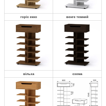
горіх екко
венге темний
вільха
схема