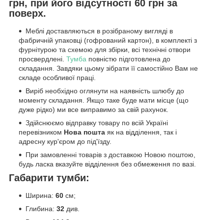
грн, при його відсутності 60 грн за
поверх.
Меблі доставляються в розібраному вигляді в
фабричній упаковці (гофрований картон), в комплекті з
фурнітурою та схемою для збірки, всі технічні отвори
просвердлені.
Тумба
повністю підготовлена до
складання. Завдяки цьому зібрати її самостійно Вам не
складе особливої праці.
Виріб необхідно оглянути на наявність шлюбу до
моменту складання. Якщо таке буде мати місце (що
дуже рідко) ми все виправимо за свій рахунок.
Здійснюємо відправку товару по всій Україні
перевізником
Нова пошта
як на відділення, так і
адресну кур'єром до під'їзду.
При замовленні товарів з доставкою Новою поштою,
будь ласка вказуйте відділення без обмеження по вазі.
Габарити тумби:
Ширина:
60
см;
Глибина:
32
див.