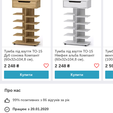
Тумба під взуття ТО-15
Тумба під взуття ТО-15
Тумб
Дуб сонома Компаніт
Німфея альба Компаніт
венг
(60х32х104,8 см),
(60х32х104,8 см),
(100
БЕЗКОШТОВНА доставка
БЕЗКОШТОВНА доставка
БЕЗ
2 248
2 248
2 5
₴
₴
в точку видачі Rozetka
в точку видачі Rozetka
в то
Купити
Купити
Про нас
99% позитивних з 86 відгуків за рік
Працює з 20.01.2020