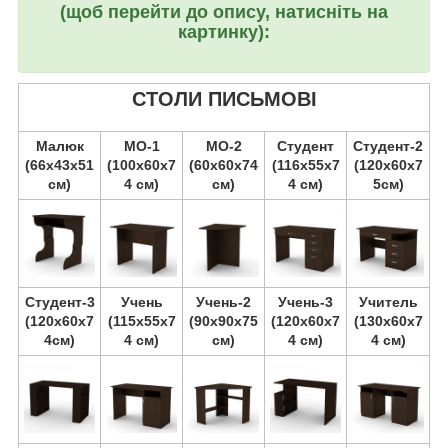
(щоб перейти до опису, натисніть на
картинку):
СТОЛИ ПИСЬМОВІ
Малюк
МО-1
МО-2
Студент
Студент-2
(66х43х51
(100х60х7
(60х60х74
(116х55х7
(120х60х7
см)
4 см)
см)
4 см)
5см)
Студент-3
Учень
Учень-2
Учень-3
Учитель
(120х60х7
(115х55х7
(90х90х75
(120х60х7
(130х60х7
4см)
4 см)
см)
4 см)
4 см)