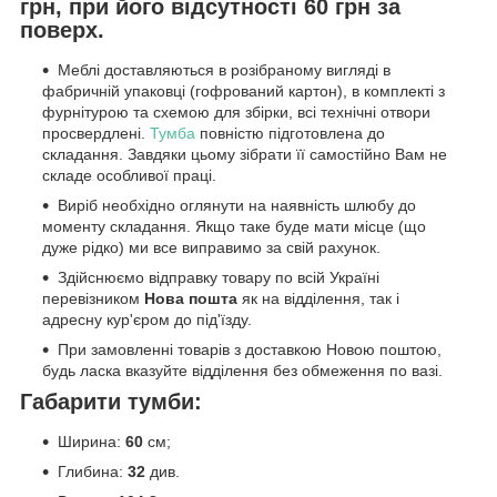
грн, при його відсутності 60 грн за
поверх.
Меблі доставляються в розібраному вигляді в
фабричній упаковці (гофрований картон), в комплекті з
фурнітурою та схемою для збірки, всі технічні отвори
просвердлені.
Тумба
повністю підготовлена до
складання. Завдяки цьому зібрати її самостійно Вам не
складе особливої праці.
Виріб необхідно оглянути на наявність шлюбу до
моменту складання. Якщо таке буде мати місце (що
дуже рідко) ми все виправимо за свій рахунок.
Здійснюємо відправку товару по всій Україні
перевізником
Нова пошта
як на відділення, так і
адресну кур'єром до під'їзду.
При замовленні товарів з доставкою Новою поштою,
будь ласка вказуйте відділення без обмеження по вазі.
Габарити тумби:
Ширина:
60
см;
Глибина:
32
див.