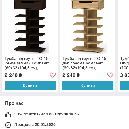
Тумба під взуття ТО-15
Тумба під взуття ТО-15
Тумб
Венге темний Компаніт
Дуб сонома Компаніт
Німф
(60х32х104,8 см),
(60х32х104,8 см),
(100
БЕЗКОШТОВНА доставка
БЕЗКОШТОВНА доставка
БЕЗ
2 248
2 248
3 0
₴
₴
в точку видачі Rozetka
в точку видачі Rozetka
в то
Купити
Купити
Про нас
99% позитивних з 86 відгуків за рік
Працює з 20.01.2020