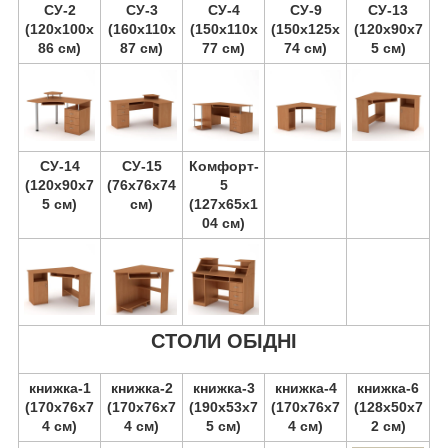
СУ-2
СУ-3
СУ-4
СУ-9
СУ-13
(120х100х
(160х110х
(150х110х
(150х125х
(120х90х7
86 см)
87 см)
77 см)
74 см)
5 см)
СУ-14
СУ-15
Комфорт-
(120х90х7
(76х76х74
5
5 см)
см)
(127х65х1
04 см)
СТОЛИ ОБІДНІ
книжка-1
книжка-2
книжка-3
книжка-4
книжка-6
(170х76х7
(170х76х7
(190х53х7
(170х76х7
(128х50х7
4 см)
4 см)
5 см)
4 см)
2 см)