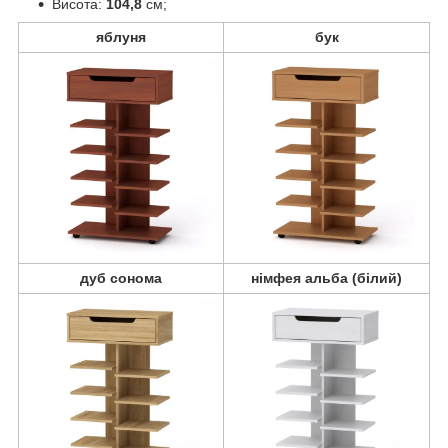
Висота:
104,8
см;
яблуня
бук
дуб сонома
німфея альба (білий)