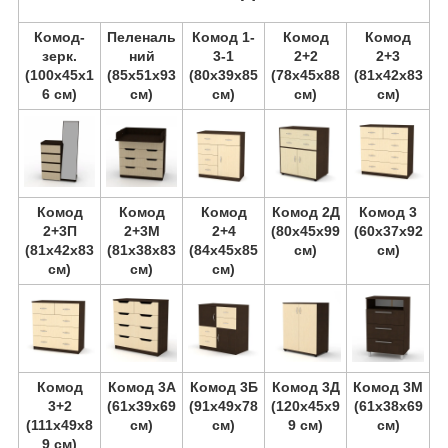
Комод-
Пеленаль
Комод 1-
Комод
Комод
зерк.
ний
3-1
2+2
2+3
(100х45х1
(85х51х93
(80х39х85
(78х45х88
(81х42х83
6 см)
см)
см)
см)
см)
Комод
Комод
Комод
Комод 2Д
Комод 3
2+3П
2+3М
2+4
(80х45х99
(60х37х92
(81х42х83
(81х38х83
(84х45х85
см)
см)
см)
см)
см)
Комод
Комод 3А
Комод 3Б
Комод 3Д
Комод 3М
3+2
(61х39х69
(91х49х78
(120х45х9
(61х38х69
(111х49х8
см)
см)
9 см)
см)
9 см)