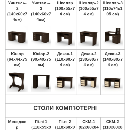
Учитель-
Учитель-
Школяр
Школяр-2
Школяр-3
2
3
(100х55х7
(100х55х7
(110х74х1
(140х60х7
(140х60х7
4 см)
4 см)
05 см)
4см)
4см)
Юніор
Юніор-2
Декан-1
Декан-2
Декан-3
(64х44х75
(90х40х75
(110х60х7
(130х60х7
(140х60х7
см)
см)
4 см)
4 см)
4 см)
СТОЛИ КОМП'ЮТЕРНІ
Менедже
Пі-пі 1
Пі-пі 2
СКМ-1
СКМ-2
р
(118х55х9
(118х60х9
(82х60х84
(110х60х8