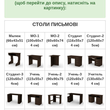
(щоб перейти до опису, натисніть на
картинку):
СТОЛИ ПИСЬМОВІ
Малюк
МО-1
МО-2
Студент
Студент-2
(66х43х51
(100х60х7
(60х60х74
(116х55х7
(120х60х7
см)
4 см)
см)
4 см)
5см)
Студент-3
Учень
Учень-2
Учень-3
Учитель
(120х60х7
(115х55х7
(90х90х75
(120х60х7
(130х60х7
4см)
4 см)
см)
4 см)
4 см)