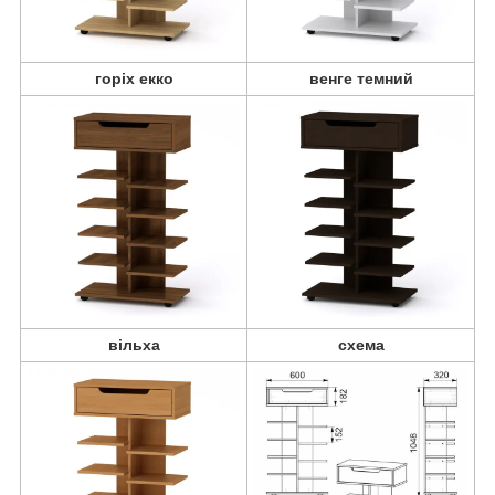
горіх екко
венге темний
вільха
схема