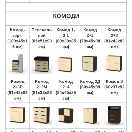
КОМОДИ
Комод-
Пеленаль
Комод 1-
Комод
Комод
зерк.
ний
3-1
2+2
2+3
(100х45х1
(85х51х93
(80х39х85
(78х45х88
(81х42х83
6 см)
см)
см)
см)
см)
Комод
Комод
Комод
Комод 2Д
Комод 3
2+3П
2+3М
2+4
(80х45х99
(60х37х92
(81х42х83
(81х38х83
(84х45х85
см)
см)
см)
см)
см)