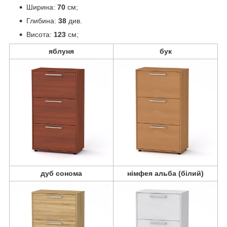
Ширина:
70
см;
Глибина:
38
див.
Висота:
123
см;
яблуня
бук
дуб сонома
німфея альба (білий)