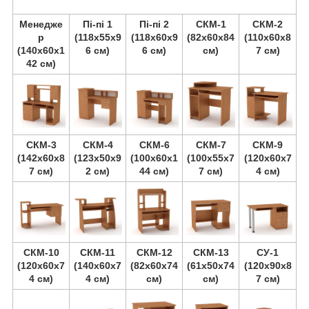
Менедже
Пі-пі 1
Пі-пі 2
СКМ-1
СКМ-2
р
(118х55х9
(118х60х9
(82х60х84
(110х60х8
(140х60х1
6 см)
6 см)
см)
7 см)
42 см)
СКМ-3
СКМ-4
СКМ-6
СКМ-7
СКМ-9
(142х60х8
(123х50х9
(100х60х1
(100х55х7
(120х60х7
7 см)
2 см)
44 см)
7 см)
4 см)
СКМ-10
СКМ-11
СКМ-12
СКМ-13
СУ-1
(120х60х7
(140х60х7
(82х60х74
(61х50х74
(120х90х8
4 см)
4 см)
см)
см)
7 см)