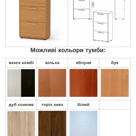
Можливі кольори тумби:
венге комбі
вільха
яблуня
бук
дуб сонома
горіх екко
білий