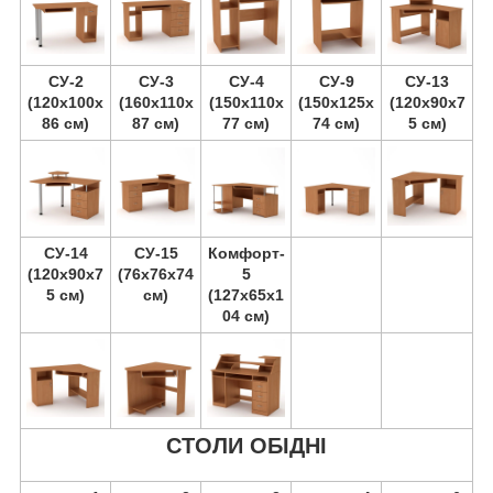
СУ-2
СУ-3
СУ-4
СУ-9
СУ-13
(120х100х
(160х110х
(150х110х
(150х125х
(120х90х7
86 см)
87 см)
77 см)
74 см)
5 см)
СУ-14
СУ-15
Комфорт-
(120х90х7
(76х76х74
5
5 см)
см)
(127х65х1
04 см)
СТОЛИ ОБІДНІ