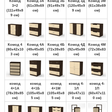
Комод
Комод 3А
Комод 3Б
Комод 3Д
Комод 3М
3+2
(61х39х69
(91х49х78
(120х45х9
(61х38х69
(111х49х8
см)
см)
9 см)
см)
9 см)
Комод 4
Комод 4А
Комод 4Б
Комод 4Д
Комод 4М
(80х42х10
(49х45х85
(72х39х85
(92х45х99
(72х38х83
3 см)
см)
см)
см)
см)
комод
комод
комод
комод 4-
комод 4-
4+1А
4+1Б
4+1М
1Л
1П
(78х39х85
(105х45х8
(105х45х8
(60х47х11
(60х47х11
см)
5 см)
5 см)
0 см)
0 см)