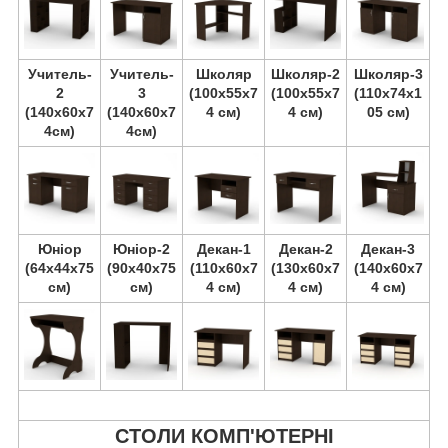
Учитель-
Учитель-
Школяр
Школяр-2
Школяр-3
2
3
(100х55х7
(100х55х7
(110х74х1
(140х60х7
(140х60х7
4 см)
4 см)
05 см)
4см)
4см)
Юніор
Юніор-2
Декан-1
Декан-2
Декан-3
(64х44х75
(90х40х75
(110х60х7
(130х60х7
(140х60х7
см)
см)
4 см)
4 см)
4 см)
СТОЛИ КОМП'ЮТЕРНІ