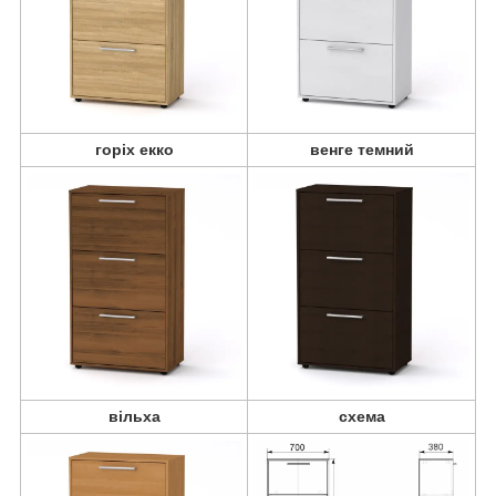
горіх екко
венге темний
вільха
схема