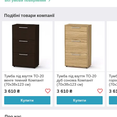
Всі умови повернення
Подібні товари компанії
Тумба під взуття ТО-20
Тумба під взуття ТО-20
Тумб
венге темний Компаніт
дуб сонома Компаніт
горі
(70х38х123 см)
(70х38х123 см)
(70х
3 610
3 610
3 6
₴
₴
Купити
Купити
Про нас