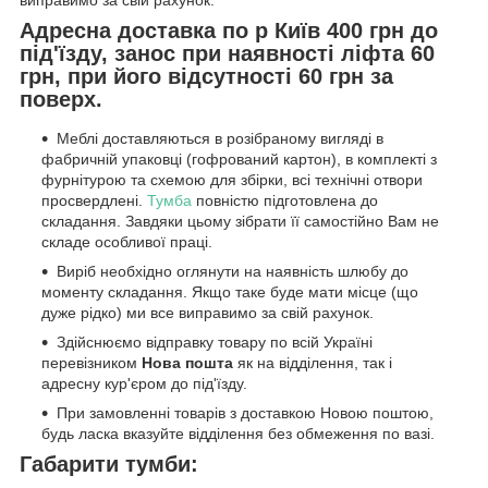
виправимо за свій рахунок.
Адресна доставка по р Київ 400 грн до
під'їзду, занос при наявності ліфта 60
грн, при його відсутності 60 грн за
поверх.
Меблі доставляються в розібраному вигляді в
фабричній упаковці (гофрований картон), в комплекті з
фурнітурою та схемою для збірки, всі технічні отвори
просвердлені.
Тумба
повністю підготовлена до
складання. Завдяки цьому зібрати її самостійно Вам не
складе особливої праці.
Виріб необхідно оглянути на наявність шлюбу до
моменту складання. Якщо таке буде мати місце (що
дуже рідко) ми все виправимо за свій рахунок.
Здійснюємо відправку товару по всій Україні
перевізником
Нова пошта
як на відділення, так і
адресну кур'єром до під'їзду.
При замовленні товарів з доставкою Новою поштою,
будь ласка вказуйте відділення без обмеження по вазі.
Габарити тумби: