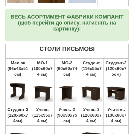
ВЕСЬ АСОРТИМЕНТ ФАБРИКИ КОМПАНІТ
(щоб перейти до опису, натисніть на
картинку):
СТОЛИ ПИСЬМОВІ
Малюк
МО-1
МО-2
Студент
Студент-2
(66х43х51
(100х60х7
(60х60х74
(116х55х7
(120х60х7
см)
4 см)
см)
4 см)
5см)
Студент-3
Учень
Учень-2
Учень-3
Учитель
(120х60х7
(115х55х7
(90х90х75
(120х60х7
(130х60х7
4см)
4 см)
см)
4 см)
4 см)