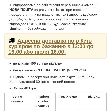
Відправляємо по всій Україні перевізником компанії
НОВА ПОШТА
за рахунок клієнта, при внесенні
передоплати, як на відділення, так і адресну кур'єром
до під'їзду. За цілісність вантажу при перевезенні
відповідає НОВА ПОШТА. Будь ласка, вказуйте
відділення без обмеження по вазі.
Адресна доставка по р Київ
кур'єром по бажанню з 12:00 до
16:00 або після 16:00:
по р Київ 400 грн до під'їзду
Дні доставки -
СЕРЕДА, П'ЯТНИЦЯ, СУБОТА
Підйом на поверх при наявності ліфта 60 грн, при
його відсутності 60 грн за кожний поверх.
Збірка 400 грн.
венге
німфея
горіх екко
вільха
темний
альба
(білий)