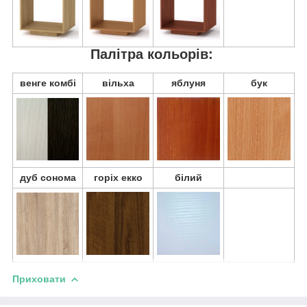
Палітра кольорів:
венге комбі
вільха
яблуня
бук
дуб сонома
горіх екко
білий
Приховати