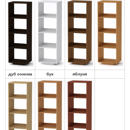
дуб сонома
бук
яблуня