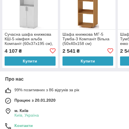
Сучасна шафа книжкова
Шафа книжкова МГ-5
Шаф
КШ-5 німфея альба
Тумба-3 Компаніт Вільха
Тумб
Компаніт (60х37х195 см),
(50х40х158 см)
екко
БЕЗКОШТОВНА доставка
4 107
2 541
2 5
₴
₴
в точку видачі Rozetka
Купити
Купити
Про нас
99% позитивних з 86 відгуків за рік
Працює з 20.01.2020
м. Київ
Київ, Україна
Контакти