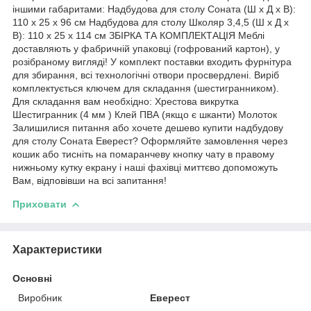
іншими габаритами: Надбудова для столу Соната (Ш х Д х В):
110 х 25 х 96 см Надбудова для столу Школяр 3,4,5 (Ш х Д х
В): 110 х 25 х 114 см ЗБІРКА ТА КОМПЛЕКТАЦІЯ Меблі
доставляють у фабричній упаковці (гофрований картон), у
розібраному вигляді! У комплект поставки входить фурнітура
для збирання, всі технологічні отвори просвердлені. Виріб
комплектується ключем для складання (шестигранником).
Для складання вам необхідно: Хрестова викрутка
Шестигранник (4 мм ) Клей ПВА (якщо є шканти) Молоток
Залишилися питання або хочете дешево купити надбудову
для столу Соната Еверест? Оформляйте замовлення через
кошик або тисніть на помаранчеву кнопку чату в правому
нижньому кутку екрану і наші фахівці миттєво допоможуть
Вам, відповівши на всі запитання!
Приховати
Характеристики
Основні
Виробник
Еверест