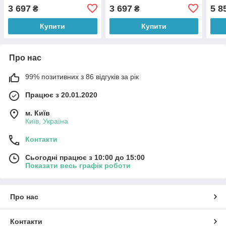
сонома + білий 110х55х76
110х
3 697
3 697
5 8
₴
₴
см Еверест
Купити
Купити
Про нас
99% позитивних з 86 відгуків за рік
Працює з 20.01.2020
м. Київ
Київ, Україна
Контакти
Сьогодні працює з 10:00 до 15:00
Показати весь графік роботи
Про нас
Контакти