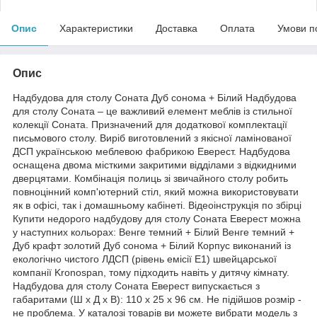
Опис
Характеристики
Доставка
Оплата
Умови п
Опис
Надбудова для столу Соната Дуб сонома + Білий Надбудова
для столу Соната – це важливий елемент меблів із стильної
колекції Соната. Призначений для додаткової комплектації
письмового столу. Виріб виготовлений з якісної ламінованої
ДСП українською меблевою фабрикою Еверест. Надбудова
оснащена двома місткими закритими відділами з відкидними
дверцятами. Комбінація полиць зі звичайного столу робить
повноцінний комп'ютерний стіл, який можна використовувати
як в офісі, так і домашньому кабінеті. Відеоінструкція по збірці
Купити недорого надбудову для столу Соната Еверест можна
у наступних кольорах: Венге темний + Білий Венге темний +
Дуб крафт золотий Дуб сонома + Білий Корпус виконаний із
екологічно чистого ЛДСП (рівень емісії Е1) швейцарської
компанії Kronospan, тому підходить навіть у дитячу кімнату.
Надбудова для столу Соната Еверест випускається з
габаритами (Ш х Д х В): 110 х 25 х 96 см. Не підійшов розмір -
не проблема. У каталозі товарів ви можете вибрати модель з