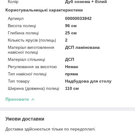
Колір
Дуб сонома + білий
Користувальницькі характеристики
Артикул
00000033842
Висота полиці
96 см
Глибина полиці
25 см
Кількість ярусів (полиць)
2
Матеріал виготовлення
ДСП ламінована
навісної полиці
Матеріал стільниці
ДСП
Регулювання за висотою
Немає
Тип навісної полиці
пряма
Тип товару
Надбудова для столу
Ширина (довжина) полиці
110 см
Приховати
Умови доставки
Доставка здійснюється тільки по передоплаті.