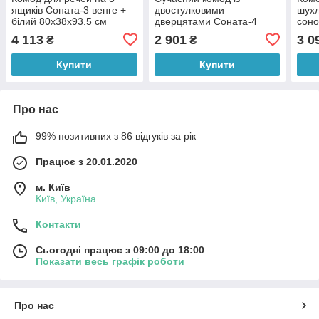
ящиків Соната-3 венге +
двостулковими
шухл
білий 80х38х93.5 см
дверцятами Соната-4
соно
Еверест
венге/білий 80х38х93.5 см
см
4 113
2 901
3 0
₴
₴
Еверест
Купити
Купити
Про нас
99% позитивних з 86 відгуків за рік
Працює з 20.01.2020
м. Київ
Київ, Україна
Контакти
Сьогодні працює з 09:00 до 18:00
Показати весь графік роботи
Про нас