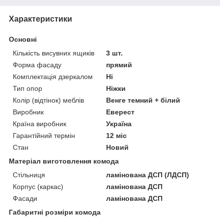
Характеристики
Основні
Кількість висувних ящиків
3 шт.
Форма фасаду
прямий
Комплектація дзеркалом
Ні
Тип опор
Ніжки
Колір (відтінок) меблів
Венге темний + білий
Виробник
Еверест
Країна виробник
Україна
Гарантійний термін
12 міс
Стан
Новий
Матеріал виготовлення комода
Стільниця
ламінована ДСП (ЛДСП)
Корпус (каркас)
ламінована ДСП
Фасади
ламінована ДСП
Габаритні розміри комода