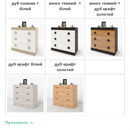
дуб сонома +
венге темний +
венге темний +
білий
білий
дуб крафт
золотий
дуб крафт білий
дуб крафт
золотий
Приховати