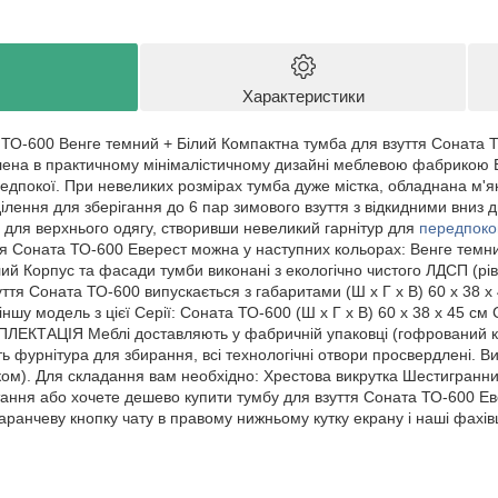
Характеристики
ТО-600 Венге темний + Білий Компактна тумба для взуття Соната 
влена в практичному мінімалістичному дизайні меблевою фабрикою Е
едпокої. При невеликих розмірах тумба дуже містка, обладнана м'я
ділення для зберігання до 6 пар зимового взуття з відкидними вниз
для верхнього одягу, створивши невеликий гарнітур для
передпок
тя Соната ТО-600 Еверест можна у наступних кольорах: Венге темн
ий Корпус та фасади тумби виконані з екологічно чистого ЛДСП (рів
ття Соната ТО-600 випускається з габаритами (Ш х Г х В) 60 х 38 
ншу модель з цієї Серії: Соната ТО-600 (Ш х Г х В) 60 х 38 х 45 см 
ЛЕКТАЦІЯ Меблі доставляють у фабричній упаковці (гофрований кар
ь фурнітура для збирання, всі технологічні отвори просвердлені. 
ом). Для складання вам необхідно: Хрестова викрутка Шестигранни
ання або хочете дешево купити тумбу для взуття Соната ТО-600 
аранчеву кнопку чату в правому нижньому кутку екрану і наші фахів