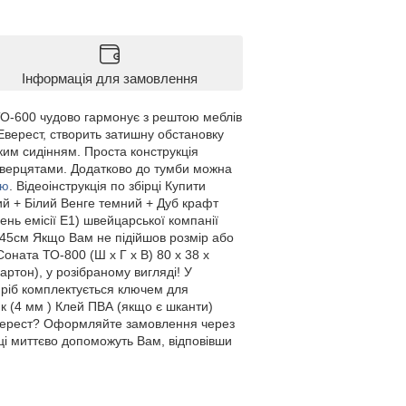
Інформація для замовлення
ТО-600 чудово гармонує з рештою меблів
верест, створить затишну обстановку
ким сидінням. Проста конструкція
 дверцятами. Додатково до тумби можна
ою
. Відеоінструкція по збірці Купити
ий + Білий Венге темний + Дуб крафт
ень емісії Е1) швейцарської компанії
х 45см Якщо Вам не підійшов розмір або
Соната ТО-800 (Ш х Г х В) 80 х 38 х
тон), у розібраному вигляді! У
Виріб комплектується ключем для
к (4 мм ) Клей ПВА (якщо є шканти)
Еверест? Оформляйте замовлення через
ці миттєво допоможуть Вам, відповівши