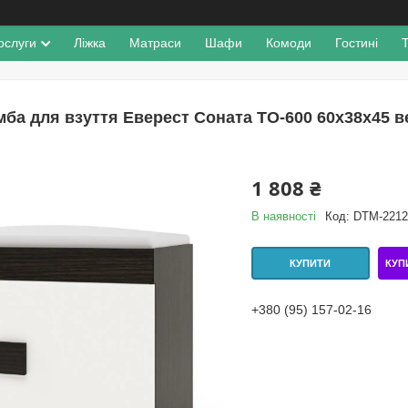
ослуги
Ліжка
Матраси
Шафи
Комоди
Гостині
мба для взуття Еверест Соната ТО-600 60х38х45 в
1 808 ₴
В наявності
Код:
DTM-2212
КУП
КУПИТИ
+380 (95) 157-02-16