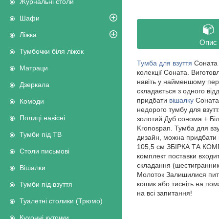
Журнальні столи
Шафи
Ліжка
Опис
Тумбочки біля ліжок
Тумба для взуття
Соната 
Матраци
колекції Соната. Вигото
навіть у найменшому пер
Дзеркала
складається з одного від
придбати
вішалку
Соната 
Комоди
недорого тумбу для взут
Полиці навісні
золотий Дуб сонома + Біл
Kronospan. Тумба для взу
Тумби під ТВ
дизайн, можна придбати і
105,5 см ЗБІРКА ТА КОМП
Столи письмові
комплект поставки входит
складання (шестигранник
Вішалки
Молоток Залишилися пит
кошик або тисніть на пом
Тумби під взуття
на всі запитання!
Туалетні столики (Трюмо)
Кухонні куточки