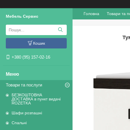
Головна
Товари та п
Мебель Сервис
Ту
Кошик
+380 (95) 157-02-16
Товари та послуги
БЕЗКОШТОВНА
ДОСТАВКА в пункт видачі
ROZETKA
Шафи розпашні
Спальні