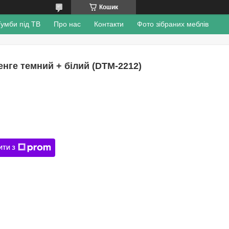
Кошик
Тумби під ТВ
Про нас
Контакти
Фото зібраних меблів
енге темний + білий (DTM-2212)
ИТИ З