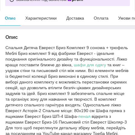
Опис
Характеристики
Доставка
Оплата
Умови п
Опис
Спальня Дитяча Еверест Бриз Комплект 9 сонома + трюфель
Меблі Бриз комплект 9 від фабрики Еверест - ідеальне
поєднання оригінального дизайну та функціональності. Ліжко
краще поставити ближче до вікна,
шафи для одягу
та книг –
уздовж стіни та письмовий стіл між ними. Всі елементи меблів
із бюджетної колекції Бриз виконані в єдиному стилі. При
виборі даного комплекту є можливість перестановки окремих
секцій, що дозволить втілити безліч цікавих дизайнерських
задумів та ідей. Бриз комплект 9 забезпечить спальне місце
та організує зону для навчання чи творчості. В комплект
дитячого спального гарнітура входять: Односпальне ліжко
Еверест Асторія-2 Спальне місце: 80х190 см Шафа пряма з
ящиками Еверест Бриз ШП-4 Шафа-
пенал
відкрита з
ящиками Еверест Бриз-16 Письмовий стіл Еверест Школяр-3
Для того щоб переглянути детальну збірку меблів, перейдіть
за посиланням на YouTube-канал магазину Треба Меблі.