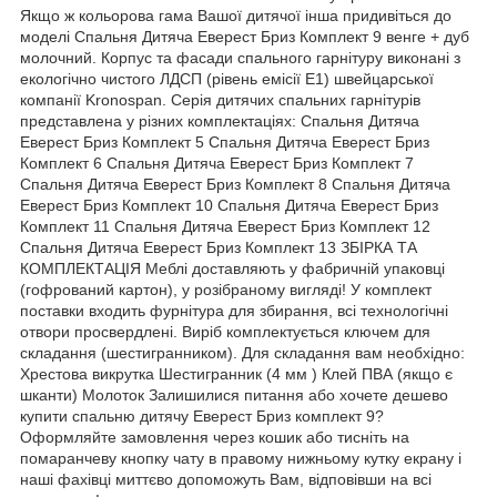
Якщо ж кольорова гама Вашої дитячої інша придивіться до
моделі Спальня Дитяча Еверест Бриз Комплект 9 венге + дуб
молочний. Корпус та фасади спального гарнітуру виконані з
екологічно чистого ЛДСП (рівень емісії Е1) швейцарської
компанії Kronospan. Серія дитячих спальних гарнітурів
представлена у різних комплектаціях: Спальня Дитяча
Еверест Бриз Комплект 5 Спальня Дитяча Еверест Бриз
Комплект 6 Спальня Дитяча Еверест Бриз Комплект 7
Спальня Дитяча Еверест Бриз Комплект 8 Спальня Дитяча
Еверест Бриз Комплект 10 Спальня Дитяча Еверест Бриз
Комплект 11 Спальня Дитяча Еверест Бриз Комплект 12
Спальня Дитяча Еверест Бриз Комплект 13 ЗБІРКА ТА
КОМПЛЕКТАЦІЯ Меблі доставляють у фабричній упаковці
(гофрований картон), у розібраному вигляді! У комплект
поставки входить фурнітура для збирання, всі технологічні
отвори просвердлені. Виріб комплектується ключем для
складання (шестигранником). Для складання вам необхідно:
Хрестова викрутка Шестигранник (4 мм ) Клей ПВА (якщо є
шканти) Молоток Залишилися питання або хочете дешево
купити спальню дитячу Еверест Бриз комплект 9?
Оформляйте замовлення через кошик або тисніть на
помаранчеву кнопку чату в правому нижньому кутку екрану і
наші фахівці миттєво допоможуть Вам, відповівши на всі