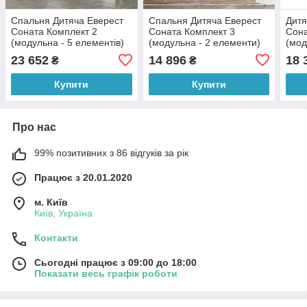
Спальня Дитяча Еверест
Спальня Дитяча Еверест
Дитя
Соната Комплект 2
Соната Комплект 3
Сона
(модульна - 5 елементів)
(модульна - 2 елементи)
(мод
дуб сонома + білий (DTM-
дуб сонома + білий (DTM-
дуб 
23 652
14 896
18 
₴
₴
2582)
2583)
2585
Купити
Купити
Про нас
99% позитивних з 86 відгуків за рік
Працює з 20.01.2020
м. Київ
Київ, Україна
Контакти
Сьогодні працює з 09:00 до 18:00
Показати весь графік роботи