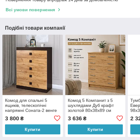
Всі умови повернення
Подібні товари компанії
Комод для спальні 5
Комод 5 Компанит з 5
Тумб
ящиків, телескопічні
шухлядами Дуб крафт
Евер
напрямні Соната-2 венге
золотой 80х38х89 см
98х3
+ дуб крафт 80х38х100.8
краф
3 800
3 636
2 3
₴
₴
см Еверест
Купити
Купити