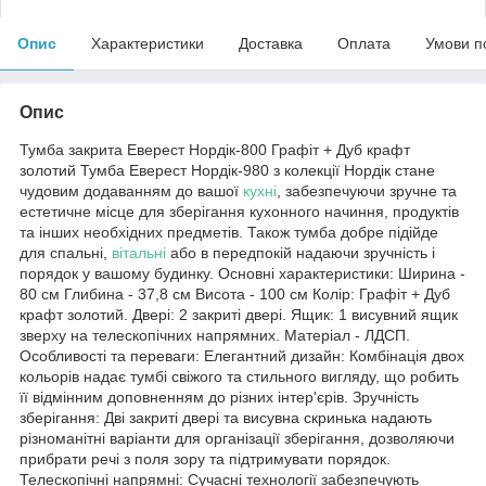
Опис
Характеристики
Доставка
Оплата
Умови п
Опис
Тумба закрита Еверест Нордік-800 Графіт + Дуб крафт
золотий Тумба Еверест Нордік-980 з колекції Нордік стане
чудовим додаванням до вашої
кухні
, забезпечуючи зручне та
естетичне місце для зберігання кухонного начиння, продуктів
та інших необхідних предметів. Також тумба добре підійде
для спальні,
вітальні
або в передпокій надаючи зручність і
порядок у вашому будинку. Основні характеристики: Ширина -
80 см Глибина - 37,8 см Висота - 100 см Колір: Графіт + Дуб
крафт золотий. Двері: 2 закриті двері. Ящик: 1 висувний ящик
зверху на телескопічних напрямних. Матеріал - ЛДСП.
Особливості та переваги: Елегантний дизайн: Комбінація двох
кольорів надає тумбі свіжого та стильного вигляду, що робить
її відмінним доповненням до різних інтер'єрів. Зручність
зберігання: Дві закриті двері та висувна скринька надають
різноманітні варіанти для організації зберігання, дозволяючи
прибрати речі з поля зору та підтримувати порядок.
Телескопічні напрямні: Сучасні технології забезпечують