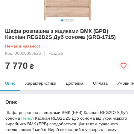
Шафа розпашна з ящиками ВМК (БРВ)
Каспіан REG2D2S Дуб сонома (GRB-1715)
Немає в наявності
Код: 00000058625
Роздріб
7 770
₴
Опис
Характеристики
Доставка
Оплата
Умови п
Опис
Шафа розпашна з ящиками ВМК (БРВ) Каспіан REG2D2S Дуб
сонома
Пенал
Каспіан REG2D2S Дуб сонома від українського
виробника ВМК (БРВ) сподобається цінителям сучасного
стилю і якісної меблі. Виріб виконаний в універсальному і