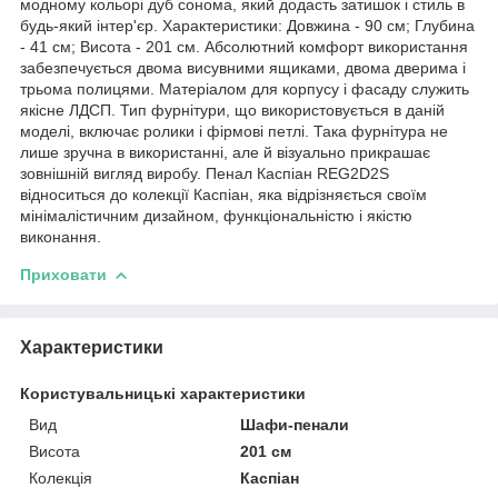
модному кольорі дуб сонома, який додасть затишок і стиль в
будь-який інтер'єр. Характеристики: Довжина - 90 см; Глубина
- 41 см; Висота - 201 см. Абсолютний комфорт використання
забезпечується двома висувними ящиками, двома дверима і
трьома полицями. Матеріалом для корпусу і фасаду служить
якісне ЛДСП. Тип фурнітури, що використовується в даній
моделі, включає ролики і фірмові петлі. Така фурнітура не
лише зручна в використанні, але й візуально прикрашає
зовнішній вигляд виробу. Пенал Каспіан REG2D2S
відноситься до колекції Каспіан, яка відрізняється своїм
мінімалістичним дизайном, функціональністю і якістю
виконання.
Приховати
Характеристики
Користувальницькі характеристики
Вид
Шафи-пенали
Висота
201 см
Колекція
Каспіан