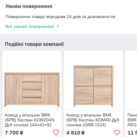
Умови повернення
Повернення товару впродовж 14 днів за домовленістю
Всі умови повернення
Подібні товари компанії
Комод у вітальню ВМК
Комод у вітальню ВМК
Пена
(БРВ) Каспіан KOM2D4S
(БРВ) Каспіан KOM4D Дуб
ВМК 
Дуб сонома 144×41×92
сонома (GRB-1524)
REG
см, комод з дверцятами та
кам&
7 700
4 810
11 
₴
₴
4 шухлядами для
1823