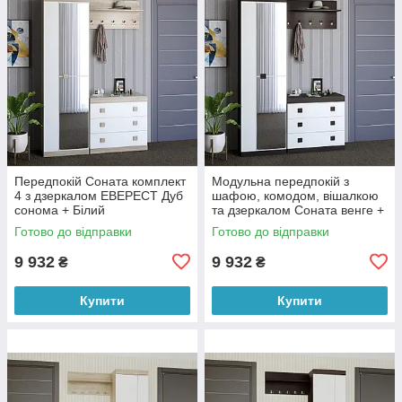
Передпокій Соната комплект
Модульна передпокій з
4 з дзеркалом ЕВЕРЕСТ Дуб
шафою, комодом, вішалкою
сонома + Білий
та дзеркалом Соната венге +
білий Еверест
Готово до відправки
Готово до відправки
9 932
9 932
₴
₴
Купити
Купити