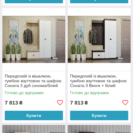
Передпокій із вішалкою,
Передпокій із вішалкою,
тумбою взуттєвою та шафою
тумбою взуттєвою та шафою
Соната 3 дуб сонома/білий
Соната 3 Венге + білий
Еверест
Еверест
Готово до відправки
Готово до відправки
7 813
7 813
₴
₴
Купити
Купити