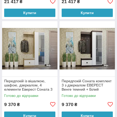
21 417
21 417
₴
₴
Купити
Купити
Передпокій із вішалкою,
Передпокій Соната комплект
шафою, дзеркалом, 4
3 з дзеркалом ЕВЕРЕСТ
елементи Еверест Соната 3
Венге темний + Білий
дуб сонома/білий
Готово до відправки
Готово до відправки
9 370
9 370
₴
₴
Купити
Купити