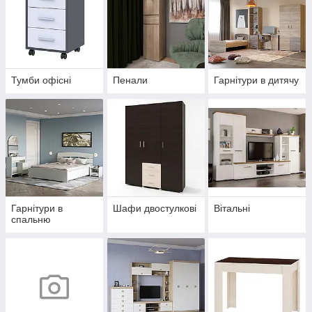
Тумби офісні
Пенали
Гарнітури в дитячу
Гарнітури в
Шафи двостулкові
Вітальні
спальню