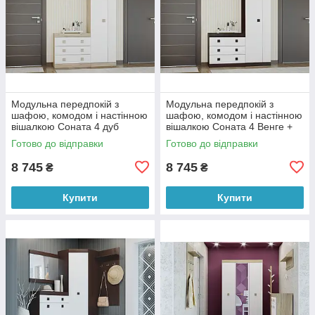
Модульна передпокій з
Модульна передпокій з
шафою, комодом і настінною
шафою, комодом і настінною
вішалкою Соната 4 дуб
вішалкою Соната 4 Венге +
сонома+ білий Еверест
Білий Еверест
Готово до відправки
Готово до відправки
8 745
8 745
₴
₴
Купити
Купити