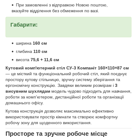
При замовленні з відправкою Новою поштою,
вказуйте відділення без обмеження по вазі.
Габарити:
ширина
160 см
глибина
110 см
висота
75,6 + 11,6 см
Кутовий комп'ютерний стіл СУ-3 Компаніт 160×110×87 см
— це місткий та функціональний робочий стіл, який поєднує
простору кутову стільницю, зручну систему зберігання та
ергономічну конструкцію. Завдяки великим розмірам і
3
висувним шухлядам
модель чудово підходить для навчання,
роботи за комп'ютером, дистанційної роботи та організації
домашнього офісу.
Кутова конструкція дозволяє максимально ефективно
використовувати простір кімнати та створює комфортну
робочу зону для щоденного використання.
Просторе та зручне робоче місце