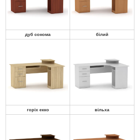
дуб сонома
білий
горіх екко
вільха