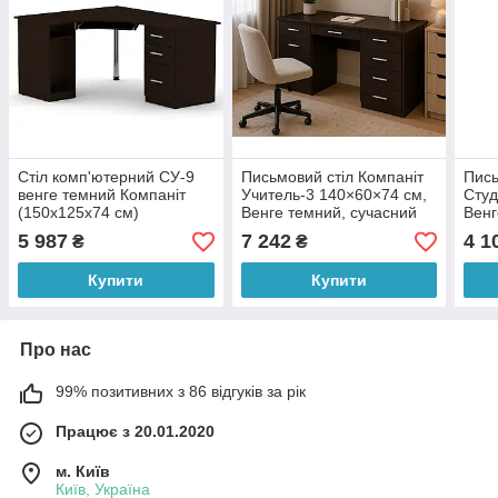
Стіл комп'ютерний СУ-9
Письмовий стіл Компаніт
Пись
венге темний Компаніт
Учитель-3 140×60×74 см,
Студ
(150х125х74 см)
Венге темний, сучасний
Венг
комп'ютерний стіл із
комп
5 987
7 242
4 1
₴
₴
тумбою та 4 висувними
вис
шухлядами
для 
Купити
Купити
дом
Про нас
99% позитивних з 86 відгуків за рік
Працює з 20.01.2020
м. Київ
Київ, Україна