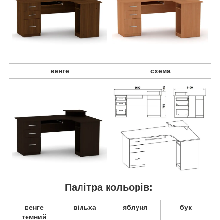
венге
схема
Палітра кольорів:
венге
вільха
яблуня
бук
темний