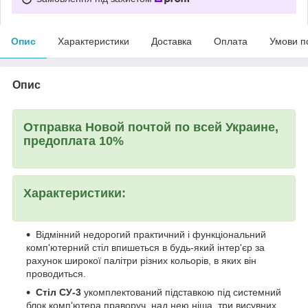
Опис
Характеристики
Доставка
Оплата
Умови п
Опис
Отправка Новой почтой по всей Украине,
предоплата 10%
Характеристики:
Відмінний недорогий практичний і функціональний
комп'ютерний стіл впишеться в будь-який інтер'єр за
рахунок широкої палітри різних кольорів, в яких він
проводиться.
Стіл СУ-3
укомплектований підставкою під системний
блок комп'ютера праворуч, над нею ніша, три висувних