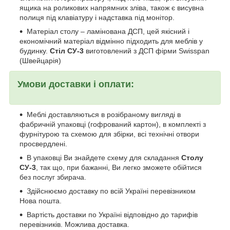
ящика на роликових напрямних зліва, також є висувна
полиця під клавіатуру і надставка під монітор.
Матеріал столу – ламінована ДСП, цей якісний і
економічний матеріал відмінно підходить для меблів у
будинку.
Стіл СУ-3
виготовлений з ДСП фірми Swisspan
(Швейцарія)
Умови доставки і оплати:
Меблі доставляються в розібраному вигляді в
фабричній упаковці (гофрований картон), в комплекті з
фурнітурою та схемою для збірки, всі технічні отвори
просвердлені.
В упаковці Ви знайдете схему для складання
Столу
СУ-3
, так що, при бажанні, Ви легко зможете обійтися
без послуг збирача.
Здійснюємо доставку по всій Україні перевізником
Нова пошта.
Вартість доставки по Україні відповідно до тарифів
перевізників. Можлива доставка.